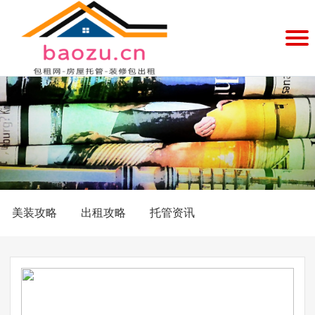
首
页
美
装
服
预
务
案
约
中
例
企
心
展
业
品
示
简
牌
新
美装攻略
出租攻略
托管资讯
介
文
闻
联
化
动
系
态
我