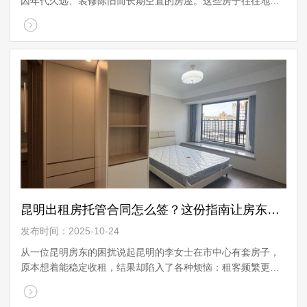
因年代久远、装修陈旧而长期空置的房屋。这些房子往往地段
优越，却因居住品质不佳而难以出租，造成了资源的闲置。事
实上，通过专业的装修包租模式，这些空置 ...
昆明出租房托管合同怎么签？这份指南让房东真正省心
发布时间：2025-10-24
从一位昆明房东的困扰说起昆明的李女士在市中心有套房子，
原本想着能稳定收租，结果却陷入了各种烦恼：租客频繁更
换、租金时常拖欠、房屋维修琐事不断。让她头疼的是，有次
卫生间漏水，租客、维修工、物业之间互相推 ...