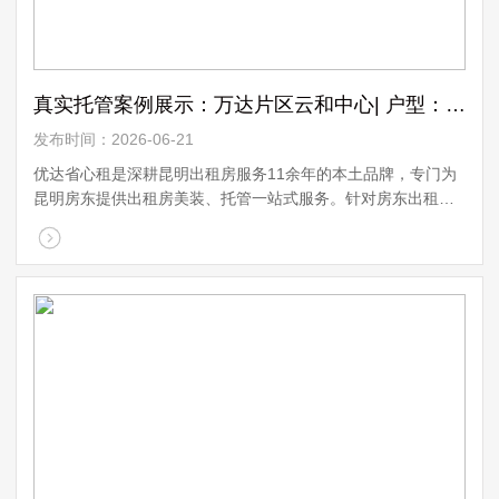
真实托管案例展示：万达片区云和中心| 户型：153㎡精装案例 ...
发布时间：2026-06-21
优达省心租是深耕昆明出租房服务11余年的本土品牌，专门为
昆明房东提供出租房美装、托管一站式服务。针对房东出租时
的各种顾虑，我们全程美装所有费用，房东不花钱；凭借成熟
的运营，确保租金定期足额到账，帮房东 ...