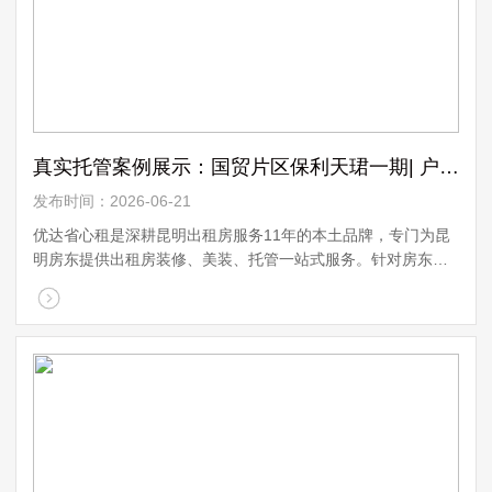
们
真实托管案例展示：国贸片区保利天珺一期| 户型：186㎡精装 ...
发布时间：2026-06-21
优达省心租是深耕昆明出租房服务11年的本土品牌，专门为昆
明房东提供出租房装修、美装、托管一站式服务。针对房东出
租时的各种顾虑，我们全程包揽装修和美装的所有费用，房东
不用花一分钱；凭借成熟的运营体系，能 ...