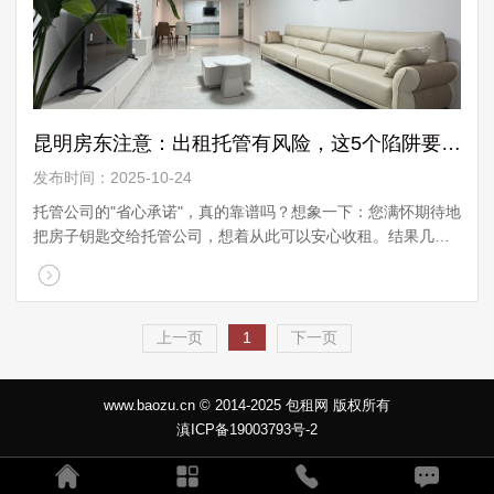
昆明房东注意：出租托管有风险，这5个陷阱要避开！
发布时间：2025-10-24
托管公司的"省心承诺"，真的靠谱吗？想象一下：您满怀期待地
把房子钥匙交给托管公司，想着从此可以安心收租。结果几个
月后，租金迟迟不到账，打电话没人接，到公司一看早已人去
楼空。这不是危 ...
上一页
1
下一页
www.baozu.cn © 2014-2025 包租网 版权所有
滇ICP备19003793号-2