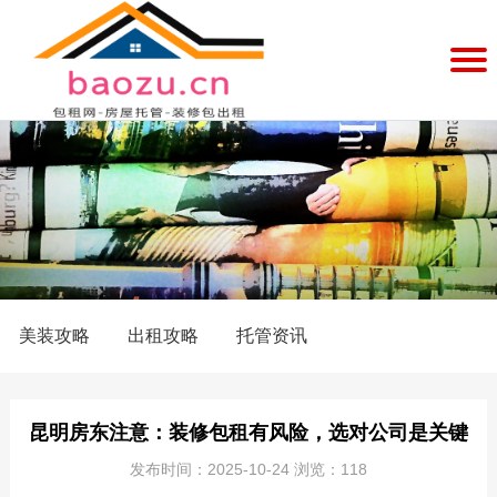
首
页
美
装
服
预
务
案
约
中
例
企
心
展
业
品
示
简
牌
新
美装攻略
出租攻略
托管资讯
介
文
闻
联
化
动
昆明房东注意：装修包租有风险，选对公司是关键
系
发布时间：2025-10-24 浏览：118
态
我