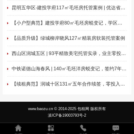
昆明五华区-建投学府117㎡毛坯房托管案例 | 优达省心
租
【小户型典范】建投学府80㎡毛坯房蜕变记，学区房
精准定位创收 ...
【品质升级】绿城柳岸晓风127㎡精装房软装托管案例
西山区润城五区 | 93平精致美宅托管实录，业主零投入
年享1 ...
中铁诺德山海春风 | 140㎡毛坯洋房蜕变记，签约7年，
业主 ...
【续租典范】润城十区131㎡五年合作续签，零投入升
级再创收益 ...
www.baozu.cn © 2014-2025 包租网 版权所有
滇ICP备19003793号-2