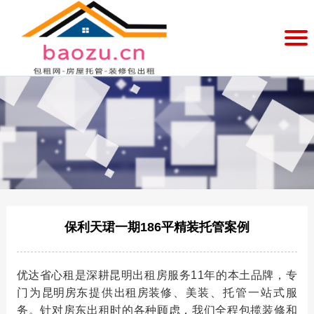
首
页
美
装
服
预
务
案
约
中
例
企
心
展
业
品
示
简
牌
新
保利天珺一期186平精装托管案例
介
文
闻
联
化
动
系
优达省心租
是深耕昆明出租房服务11年的本土品牌，专
门为
昆明房东
提供
出租房装修
、美装、托管一站式服
态
我
务。针对房东出租时的各种顾虑，我们全程包揽装修和