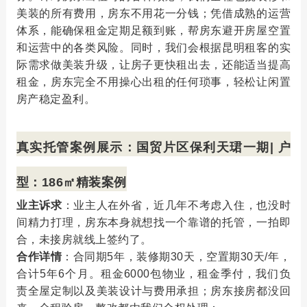
美装的所有费用，房东不用花一分钱；凭借成熟的运营
们
体系，能确保租金定期足额到账，帮房东避开房屋空置
和运营中的各类风险。同时，我们会根据昆明租客的实
际需求做美装升级，让房子更快租出去，还能适当提高
租金，房东完全不用操心出租的任何琐事，轻松让闲置
房产稳定盈利。
真实托管案例展示：国贸片区保利天珺一期| 户
型：186㎡精装案例
业主诉求
：业主人在外省，近几年不考虑入住，也没时
间精力打理，房东本身就想找一个靠谱的托管，一拍即
合，
未接房就线上签约了
。
合作详情
：合同期5年，装修期30天，空置期30天/年，
合计5年6个月。租金6000包物业，租金季付，我们负
责全屋定制以及美装设计与费用承担；房东接房都没回