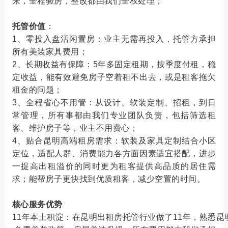
来，全程验房，整改都由我们全权处理；
托管价值
：
1、零投入盘活闲置房：业主无需再投入，托管方承担
所有美装家具费用；
2、长期收益有保障：5年多固定租期，按季度付租，稳
定收益，能有效避免房子空着租不出去，或是租客拖欠
租金的问题；
3、全程省心不用管：从设计、软装定制、招租，到日
常管理，所有事都由我们专业团队负责，包括筛选租
客、维护房子等，业主不用费心；
4、贴合昆明高端租房需求：软装及家具定制结合小区
定位，适配人群、消费能力各方面因素适宜搭配，进步
一提高出租溢价的同时更为租客提供高品质的居住需
求；能帮房子更快找到优质租客，减少空置的时间。
核心服务优势
11年本土积淀：在
昆明出租房托管
行业做了11年，熟悉